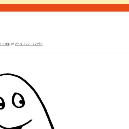
× 1360
in
Abb. 122: B-Zelle
.