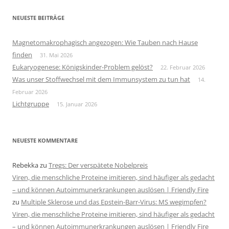
NEUESTE BEITRÄGE
Magnetomakrophagisch angezogen: Wie Tauben nach Hause
finden
31. Mai 2026
Eukaryogenese: Königskinder-Problem gelöst?
22. Februar 2026
Was unser Stoffwechsel mit dem Immunsystem zu tun hat
14.
Februar 2026
Lichtgruppe
15. Januar 2026
NEUESTE KOMMENTARE
Rebekka
zu
Tregs: Der verspätete Nobelpreis
Viren, die menschliche Proteine imitieren, sind häufiger als gedacht
– und können Autoimmunerkrankungen auslösen | Friendly Fire
zu
Multiple Sklerose und das Epstein-Barr-Virus: MS wegimpfen?
Viren, die menschliche Proteine imitieren, sind häufiger als gedacht
– und können Autoimmunerkrankungen auslösen | Friendly Fire