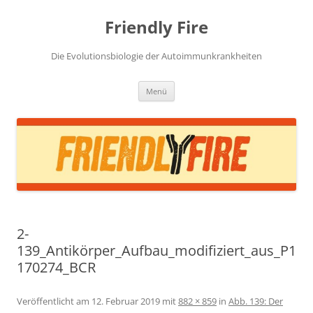
Zum
Inhalt
Friendly Fire
springen
Die Evolutionsbiologie der Autoimmunkrankheiten
Menü
2-
139_Antikörper_Aufbau_modifiziert_aus_P1
170274_BCR
Veröffentlicht am
12. Februar 2019
mit
882 × 859
in
Abb. 139: Der