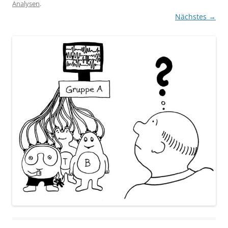
Analysen
.
Nächstes →