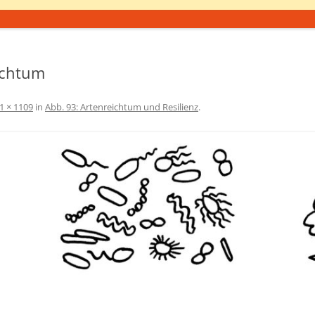
ichtum
1 × 1109
in
Abb. 93: Artenreichtum und Resilienz
.