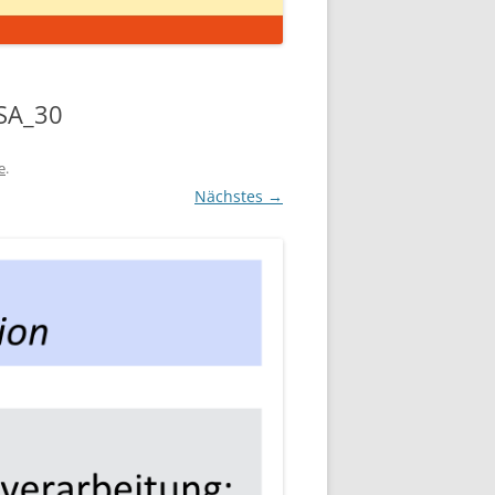
-SA_30
e
.
Nächstes →