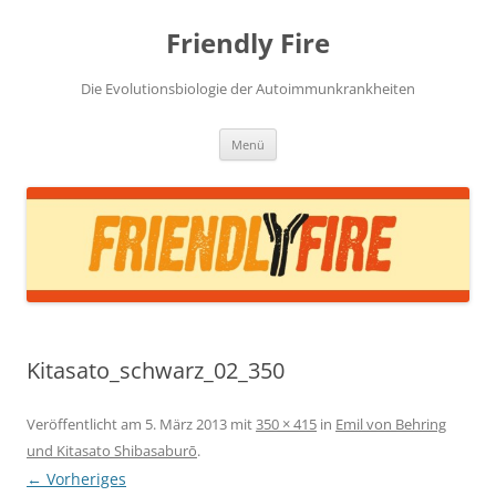
Zum
Inhalt
Friendly Fire
springen
Die Evolutionsbiologie der Autoimmunkrankheiten
Menü
Kitasato_schwarz_02_350
Veröffentlicht am
5. März 2013
mit
350 × 415
in
Emil von Behring
und Kitasato Shibasaburō
.
← Vorheriges