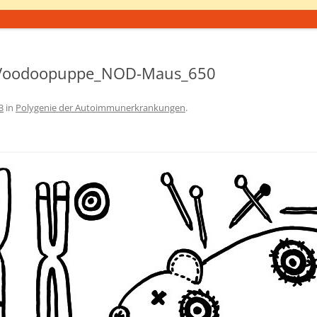
_Voodoopuppe_NOD-Maus_650
3
in
Polygenie der Autoimmunerkrankungen
.