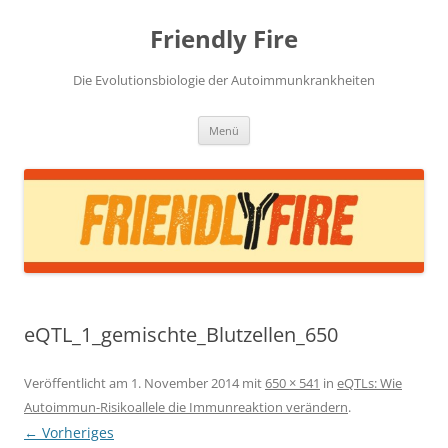
Zum
Inhalt
Friendly Fire
springen
Die Evolutionsbiologie der Autoimmunkrankheiten
Menü
eQTL_1_gemischte_Blutzellen_650
Veröffentlicht am
1. November 2014
mit
650 × 541
in
eQTLs: Wie
Autoimmun-Risikoallele die Immunreaktion verändern
.
← Vorheriges