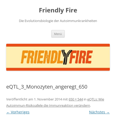
Zum
Inhalt
Friendly Fire
springen
Die Evolutionsbiologie der Autoimmunkrankheiten
Menü
eQTL_3_Monozyten_angeregt_650
Veröffentlicht am
1. November 2014
mit
650 × 544
in
eQTLs: Wie
Autoimmun-Risikoallele die Immunreaktion verändern
.
← Vorheriges
Nächstes →