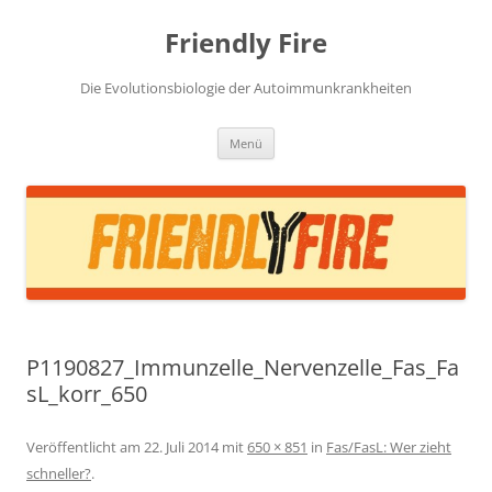
Zum
Inhalt
Friendly Fire
springen
Die Evolutionsbiologie der Autoimmunkrankheiten
Menü
P1190827_Immunzelle_Nervenzelle_Fas_Fa
sL_korr_650
Veröffentlicht am
22. Juli 2014
mit
650 × 851
in
Fas/FasL: Wer zieht
schneller?
.