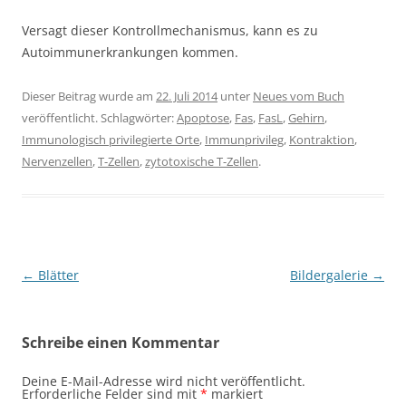
Versagt dieser Kontrollmechanismus, kann es zu
Autoimmunerkrankungen kommen.
Dieser Beitrag wurde am
22. Juli 2014
unter
Neues vom Buch
veröffentlicht. Schlagwörter:
Apoptose
,
Fas
,
FasL
,
Gehirn
,
Immunologisch privilegierte Orte
,
Immunprivileg
,
Kontraktion
,
Nervenzellen
,
T-Zellen
,
zytotoxische T-Zellen
.
Beitragsnavigation
←
Blätter
Bildergalerie
→
Schreibe einen Kommentar
Deine E-Mail-Adresse wird nicht veröffentlicht.
Erforderliche Felder sind mit
*
markiert