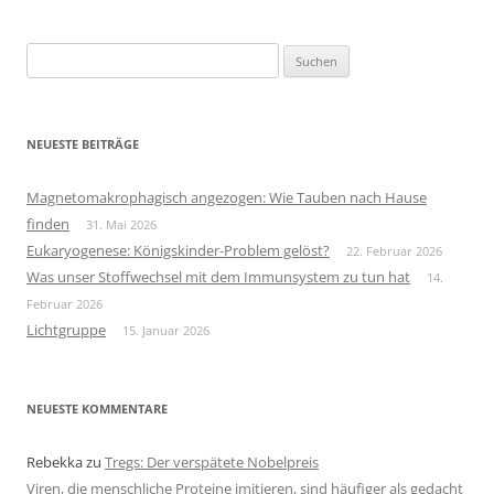
Suchen
nach:
NEUESTE BEITRÄGE
Magnetomakrophagisch angezogen: Wie Tauben nach Hause
finden
31. Mai 2026
Eukaryogenese: Königskinder-Problem gelöst?
22. Februar 2026
Was unser Stoffwechsel mit dem Immunsystem zu tun hat
14.
Februar 2026
Lichtgruppe
15. Januar 2026
NEUESTE KOMMENTARE
Rebekka
zu
Tregs: Der verspätete Nobelpreis
Viren, die menschliche Proteine imitieren, sind häufiger als gedacht