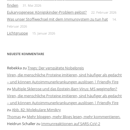
finden
31. Mai 2026
Eukaryogenese: Königskinder-Problem gelöst?
22. Februar 2026
Was unser Stoffwechsel mit dem Immunsystem zu tun hat
14.
Februar 2026
Lichtgruppe
15. Januar 2026
NEUESTE KOMMENTARE
Rebekka
zu
Tregs: Der verspätete Nobelpreis
Viren, die menschliche Proteine imitieren, sind häufiger als gedacht
– und können Autoimmunerkrankungen auslösen | Friendly Fire
zu
Multiple Sklerose und das Epstein-Barr-Virus: MS wegimpfen?
Viren, die menschliche Proteine imitieren, sind häufiger als gedacht
– und können Autoimmunerkrankungen auslösen | Friendly Fire
zu
Abb. 82: Molekulare Mimikry
Thomas
zu
Mehr bloggen, mehr Blogs lesen, mehr kommentieren.
Heidrun Schaller
zu
Immunreaktionen auf SARS-CoV-2