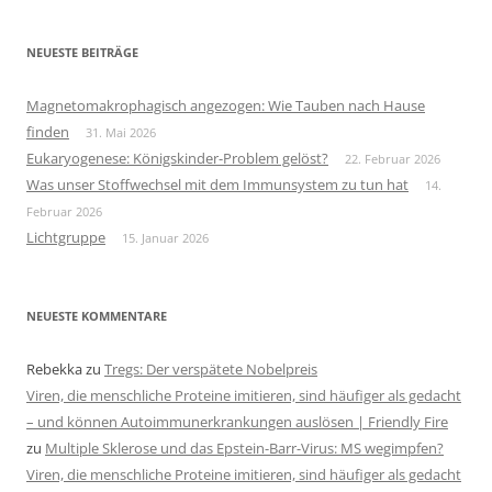
NEUESTE BEITRÄGE
Magnetomakrophagisch angezogen: Wie Tauben nach Hause
finden
31. Mai 2026
Eukaryogenese: Königskinder-Problem gelöst?
22. Februar 2026
Was unser Stoffwechsel mit dem Immunsystem zu tun hat
14.
Februar 2026
Lichtgruppe
15. Januar 2026
NEUESTE KOMMENTARE
Rebekka
zu
Tregs: Der verspätete Nobelpreis
Viren, die menschliche Proteine imitieren, sind häufiger als gedacht
– und können Autoimmunerkrankungen auslösen | Friendly Fire
zu
Multiple Sklerose und das Epstein-Barr-Virus: MS wegimpfen?
Viren, die menschliche Proteine imitieren, sind häufiger als gedacht