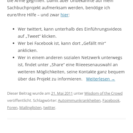
die Arme gegriffen. Damit aber Unbekannte auf mein
Sachbuchprojekt aufmerksam werden, benötige ich
eure/Ihre Hilfe – und zwar
hier
:
Wer twittert, kann unterhalb des Einführungsvideos
auf „Tweet“ klicken.
Wer bei Facebook ist, kann dort „Gefällt mir“
anklicken.
Wer in einem anderen sozialen Netzwerk unterwegs
ist, findet unter „Share“ eine Riieeesenauswahl an
weiteren Möglichkeiten, seine Kontakte ganz bequem
über das Projekt zu informieren.
Weiterlesen
→
Dieser Beitrag wurde am
21. Mai 2011
unter
Wisdom of the Crowd
veröffentlicht. Schlagwörter:
Autoimmunkrankheiten
,
Facebook
,
Foren
,
Mailinglisten
,
twitter
.