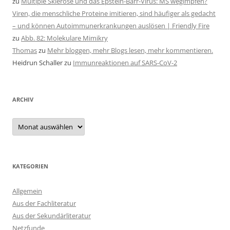
zu
Multiple Sklerose und das Epstein-Barr-Virus: MS wegimpfen?
Viren, die menschliche Proteine imitieren, sind häufiger als gedacht
– und können Autoimmunerkrankungen auslösen | Friendly Fire
zu
Abb. 82: Molekulare Mimikry
Thomas
zu
Mehr bloggen, mehr Blogs lesen, mehr kommentieren.
Heidrun Schaller
zu
Immunreaktionen auf SARS-CoV-2
ARCHIV
Archiv
KATEGORIEN
Allgemein
Aus der Fachliteratur
Aus der Sekundärliteratur
Netzfunde