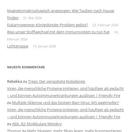
Magnetomakrophagisch angezogen: Wie Tauben nach Hause
finden
31. Mai 2026
Eukaryogenese: Königskinder-Problem gelöst?
22. Februar 2026
Was unser Stoffwechsel mit dem Immunsystem zu tun hat
14.
Februar 2026
Lichtgruppe
15. Januar 2026
NEUESTE KOMMENTARE
Rebekka
zu
Tregs: Der verspätete Nobelpreis
Viren, die menschliche Proteine imitieren, sind häufiger als gedacht
– und können Autoimmunerkrankungen auslösen | Friendly Fire
zu
Multiple Sklerose und das Epstein-Barr-Virus: MS wegimpfen?
Viren, die menschliche Proteine imitieren, sind häufiger als gedacht
– und können Autoimmunerkrankungen auslösen | Friendly Fire
zu
Abb. 82: Molekulare Mimikry
Thomas
zu
Mehr bloggen, mehr Blogs lesen, mehr kommentieren.