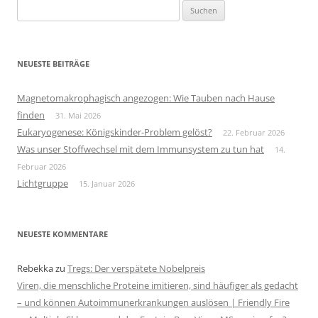
Suchen
nach:
NEUESTE BEITRÄGE
Magnetomakrophagisch angezogen: Wie Tauben nach Hause
finden
31. Mai 2026
Eukaryogenese: Königskinder-Problem gelöst?
22. Februar 2026
Was unser Stoffwechsel mit dem Immunsystem zu tun hat
14.
Februar 2026
Lichtgruppe
15. Januar 2026
NEUESTE KOMMENTARE
Rebekka
zu
Tregs: Der verspätete Nobelpreis
Viren, die menschliche Proteine imitieren, sind häufiger als gedacht
– und können Autoimmunerkrankungen auslösen | Friendly Fire