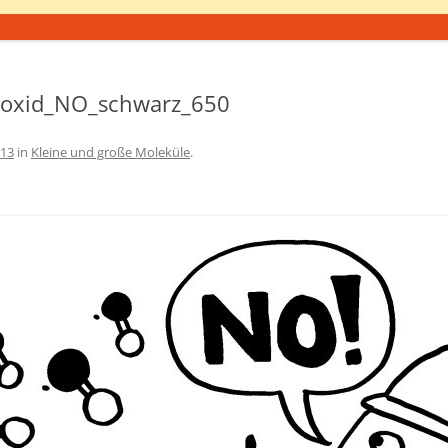
noxid_NO_schwarz_650
613
in
Kleine und große Moleküle
.