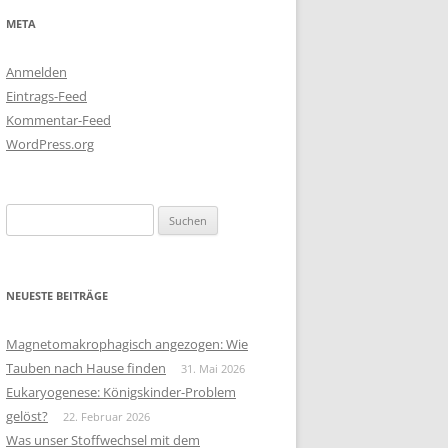
META
Anmelden
Eintrags-Feed
Kommentar-Feed
WordPress.org
Suchen
nach:
NEUESTE BEITRÄGE
Magnetomakrophagisch angezogen: Wie
Tauben nach Hause finden
31. Mai 2026
Eukaryogenese: Königskinder-Problem
gelöst?
22. Februar 2026
Was unser Stoffwechsel mit dem