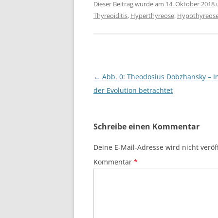
Dieser Beitrag wurde am
14. Oktober 2018
Thyreoiditis
,
Hyperthyreose
,
Hypothyreos
Beitragsnavigation
←
Abb. 0: Theodosius Dobzhansky – I
der Evolution betrachtet
Schreibe einen Kommentar
Deine E-Mail-Adresse wird nicht veröff
Kommentar
*