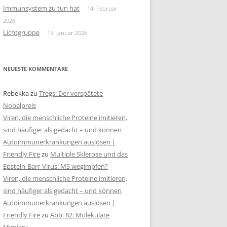
Immunsystem zu tun hat
14. Februar
2026
Lichtgruppe
15. Januar 2026
NEUESTE KOMMENTARE
Rebekka
zu
Tregs: Der verspätete
Nobelpreis
Viren, die menschliche Proteine imitieren,
sind häufiger als gedacht – und können
Autoimmunerkrankungen auslösen |
Friendly Fire
zu
Multiple Sklerose und das
Epstein-Barr-Virus: MS wegimpfen?
Viren, die menschliche Proteine imitieren,
sind häufiger als gedacht – und können
Autoimmunerkrankungen auslösen |
Friendly Fire
zu
Abb. 82: Molekulare