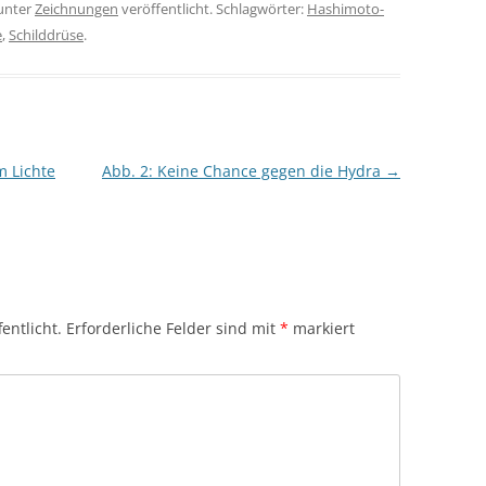
unter
Zeichnungen
veröffentlicht. Schlagwörter:
Hashimoto-
e
,
Schilddrüse
.
m Lichte
Abb. 2: Keine Chance gegen die Hydra
→
entlicht.
Erforderliche Felder sind mit
*
markiert