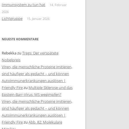
Immunsystem zu tun hat
14. Februar
2026
Lichtgruppe
15. Januar 2026
NEUESTE KOMMENTARE
Rebekka
zu
Tregs: Der verspätete
Nobelpreis
Viren, die menschliche Proteine imitieren,
sind häufiger als gedacht – und können
Autoimmunerkrankungen auslösen |
Friendly Fire
zu
Multiple Sklerose und das
Epstein-Barr-Virus: MS wegimpfen?
Viren, die menschliche Proteine imitieren,
sind häufiger als gedacht – und können
Autoimmunerkrankungen auslösen |
Friendly Fire
zu
Abb. 82: Molekulare