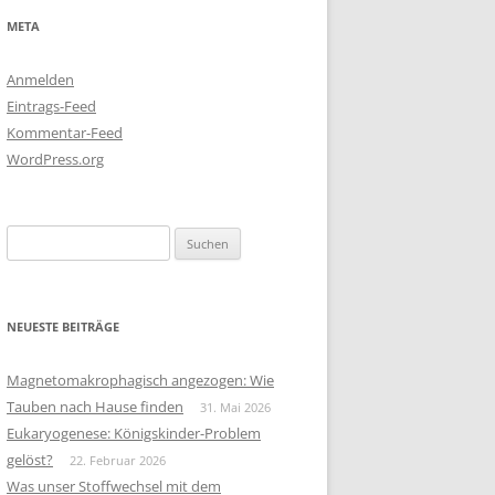
META
Anmelden
Eintrags-Feed
Kommentar-Feed
WordPress.org
Suchen
nach:
NEUESTE BEITRÄGE
Magnetomakrophagisch angezogen: Wie
Tauben nach Hause finden
31. Mai 2026
Eukaryogenese: Königskinder-Problem
gelöst?
22. Februar 2026
Was unser Stoffwechsel mit dem