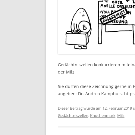
Gedächtniszellen konkurrieren mite
der Milz.
Sie dürfen diese Zeichnung gerne in F
angeben: Dr. Andrea Kamphuis, http
Dieser Beitrag wurde am
12. Februar 2019
u
Gedächtniszellen
,
Knochenmark
,
Milz
.