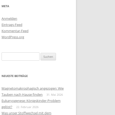
META
Anmelden
Eintrags-Feed
Kommentar-Feed
WordPress.org
Suchen
nach:
NEUESTE BEITRÄGE
Magnetomakrophagisch angezogen: Wie
Tauben nach Hause finden
31. Mai 2026
Eukaryogenese: Königskinder-Problem
gelöst?
22. Februar 2026
Was unser Stoffwechsel mit dem