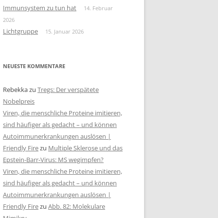
Immunsystem zu tun hat
14. Februar
2026
Lichtgruppe
15. Januar 2026
NEUESTE KOMMENTARE
Rebekka
zu
Tregs: Der verspätete
Nobelpreis
Viren, die menschliche Proteine imitieren,
sind häufiger als gedacht – und können
Autoimmunerkrankungen auslösen |
Friendly Fire
zu
Multiple Sklerose und das
Epstein-Barr-Virus: MS wegimpfen?
Viren, die menschliche Proteine imitieren,
sind häufiger als gedacht – und können
Autoimmunerkrankungen auslösen |
Friendly Fire
zu
Abb. 82: Molekulare