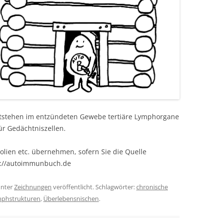
ntstehen im entzündeten Gewebe tertiäre Lymphorgane
r Gedächtniszellen.
olien etc. übernehmen, sofern Sie die Quelle
s://autoimmunbuch.de
nter
Zeichnungen
veröffentlicht. Schlagwörter:
chronische
ymphstrukturen
,
Überlebensnischen
.