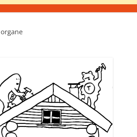
horgane