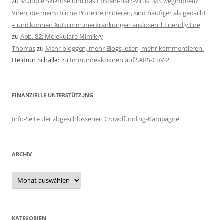
zu
Multiple Sklerose und das Epstein-Barr-Virus: MS wegimpfen?
Viren, die menschliche Proteine imitieren, sind häufiger als gedacht
– und können Autoimmunerkrankungen auslösen | Friendly Fire
zu
Abb. 82: Molekulare Mimikry
Thomas
zu
Mehr bloggen, mehr Blogs lesen, mehr kommentieren.
Heidrun Schaller
zu
Immunreaktionen auf SARS-CoV-2
FINANZIELLE UNTERSTÜTZUNG
Info-Seite der abgeschlossenen Crowdfunding-Kampagne
ARCHIV
Archiv
KATEGORIEN