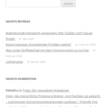
Suchen
nach:
NEUESTE BEITRÄGE
Magnetomakrophagisch angezogen: Wie Tauben nach Hause
finden
31. Mai 2026
Eukaryogenese: Königskinder-Problem gelöst?
22. Februar 2026
Was unser Stoffwechsel mit dem Immunsystem zu tun hat
14.
Februar 2026
Lichtgruppe
15. Januar 2026
NEUESTE KOMMENTARE
Rebekka
zu
Tregs: Der verspätete Nobelpreis
Viren, die menschliche Proteine imitieren, sind häufiger als gedacht
– und können Autoimmunerkrankungen auslösen | Friendly Fire