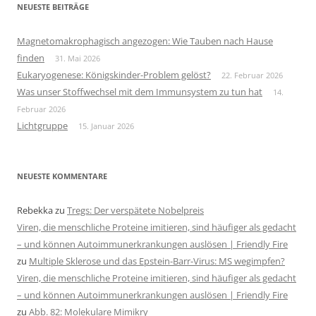
NEUESTE BEITRÄGE
Magnetomakrophagisch angezogen: Wie Tauben nach Hause
finden
31. Mai 2026
Eukaryogenese: Königskinder-Problem gelöst?
22. Februar 2026
Was unser Stoffwechsel mit dem Immunsystem zu tun hat
14.
Februar 2026
Lichtgruppe
15. Januar 2026
NEUESTE KOMMENTARE
Rebekka
zu
Tregs: Der verspätete Nobelpreis
Viren, die menschliche Proteine imitieren, sind häufiger als gedacht
– und können Autoimmunerkrankungen auslösen | Friendly Fire
zu
Multiple Sklerose und das Epstein-Barr-Virus: MS wegimpfen?
Viren, die menschliche Proteine imitieren, sind häufiger als gedacht
– und können Autoimmunerkrankungen auslösen | Friendly Fire
zu
Abb. 82: Molekulare Mimikry