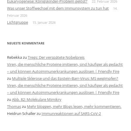
Eukaryogenese: Königskinder-Problem gelöst?
22. Februar 2026
Was unser Stoffwechsel mit dem Immunsystem zu tun hat
14.
Februar 2026
Lichtgruppe
15. Januar 2026
NEUESTE KOMMENTARE
Rebekka
zu
Tregs: Der verspätete Nobelpreis
Viren, die menschliche Proteine imitieren, sind häufiger als gedacht
– und können Autoimmunerkrankungen auslösen | Friendly Fire
zu
Multiple Sklerose und das Epstein-Barr-Virus: MS wegimpfen?
Viren, die menschliche Proteine imitieren, sind häufiger als gedacht
– und können Autoimmunerkrankungen auslösen | Friendly Fire
zu
Abb. 82: Molekulare Mimikry
Thomas
zu
Mehr bloggen, mehr Blogs lesen, mehr kommentieren.
Heidrun Schaller
zu
Immunreaktionen auf SARS-CoV-2