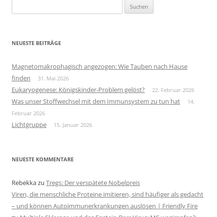
Suchen
nach:
NEUESTE BEITRÄGE
Magnetomakrophagisch angezogen: Wie Tauben nach Hause
finden
31. Mai 2026
Eukaryogenese: Königskinder-Problem gelöst?
22. Februar 2026
Was unser Stoffwechsel mit dem Immunsystem zu tun hat
14.
Februar 2026
Lichtgruppe
15. Januar 2026
NEUESTE KOMMENTARE
Rebekka
zu
Tregs: Der verspätete Nobelpreis
Viren, die menschliche Proteine imitieren, sind häufiger als gedacht
– und können Autoimmunerkrankungen auslösen | Friendly Fire