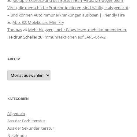
zu
Multiple Sklerose und das Epstein-Barr-Virus: MS wegimpfen?
Viren, die menschliche Proteine imitieren, sind häufiger als gedacht
– und können Autoimmunerkrankungen auslösen | Friendly Fire
zu
Abb. 82: Molekulare Mimikry
Thomas
zu
Mehr bloggen, mehr Blogs lesen, mehr kommentieren.
Heidrun Schaller
zu
Immunreaktionen auf SARS-CoV-2
ARCHIV
Archiv
KATEGORIEN
Allgemein
Aus der Fachliteratur
Aus der Sekundärliteratur
Netzfunde