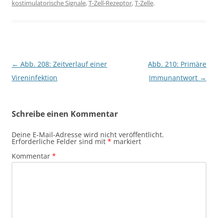
kostimulatorische Signale
,
T-Zell-Rezeptor
,
T-Zelle
.
Beitragsnavigation
←
Abb. 208: Zeitverlauf einer
Abb. 210: Primäre
Vireninfektion
Immunantwort
→
Schreibe einen Kommentar
Deine E-Mail-Adresse wird nicht veröffentlicht.
Erforderliche Felder sind mit
*
markiert
Kommentar
*