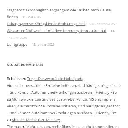
Magnetomakrophagisch angezogen: Wie Tauben nach Hause
finden
31. Mai 2026
Eukaryogenese: Königskinder-Problem gelöst?
22. Februar 2026
Was unser Stoffwechsel mit dem Immunsystem zu tun hat
14.
Februar 2026
Lichtgruppe
15. Januar 2026
NEUESTE KOMMENTARE
Rebekka
zu
Tregs: Der verspätete Nobelpreis
Viren, die menschliche Proteine imitieren, sind häufiger als gedacht
– und können Autoimmunerkrankungen auslösen | Friendly Fire
zu
Multiple Sklerose und das Epstein-Barr-Virus: MS wegimpfen?
Viren, die menschliche Proteine imitieren, sind häufiger als gedacht
– und können Autoimmunerkrankungen auslösen | Friendly Fire
zu
Abb. 82: Molekulare Mimikry
Thomas
zu
Mehr bloggen, mehr Blogs lesen, mehr kommentieren.