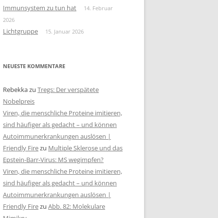
Immunsystem zu tun hat
14. Februar
2026
Lichtgruppe
15. Januar 2026
NEUESTE KOMMENTARE
Rebekka
zu
Tregs: Der verspätete
Nobelpreis
Viren, die menschliche Proteine imitieren,
sind häufiger als gedacht – und können
Autoimmunerkrankungen auslösen |
Friendly Fire
zu
Multiple Sklerose und das
Epstein-Barr-Virus: MS wegimpfen?
Viren, die menschliche Proteine imitieren,
sind häufiger als gedacht – und können
Autoimmunerkrankungen auslösen |
Friendly Fire
zu
Abb. 82: Molekulare