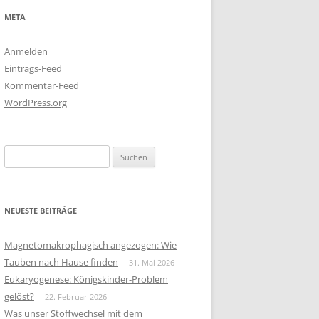
META
Anmelden
Eintrags-Feed
Kommentar-Feed
WordPress.org
Suchen
nach:
NEUESTE BEITRÄGE
Magnetomakrophagisch angezogen: Wie
Tauben nach Hause finden
31. Mai 2026
Eukaryogenese: Königskinder-Problem
gelöst?
22. Februar 2026
Was unser Stoffwechsel mit dem