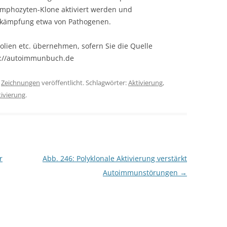
ymphozyten-Klone aktiviert werden und
ekämpfung etwa von Pathogenen.
olien etc. übernehmen, sofern Sie die Quelle
s://autoimmunbuch.de
r
Zeichnungen
veröffentlicht. Schlagwörter:
Aktivierung
,
tivierung
.
r
Abb. 246: Polyklonale Aktivierung verstärkt
Autoimmunstörungen
→