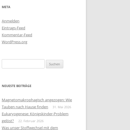
META
Anmelden
Eintrags-Feed
Kommentar-Feed
WordPress.org
Suchen
nach:
NEUESTE BEITRÄGE
Magnetomakrophagisch angezogen: Wie
Tauben nach Hause finden
31. Mai 2026
Eukaryogenese: Königskinder-Problem
gelöst?
22. Februar 2026
Was unser Stoffwechsel mit dem