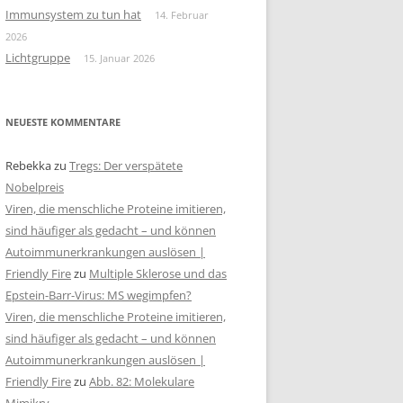
Immunsystem zu tun hat
14. Februar
2026
Lichtgruppe
15. Januar 2026
NEUESTE KOMMENTARE
Rebekka
zu
Tregs: Der verspätete
Nobelpreis
Viren, die menschliche Proteine imitieren,
sind häufiger als gedacht – und können
Autoimmunerkrankungen auslösen |
Friendly Fire
zu
Multiple Sklerose und das
Epstein-Barr-Virus: MS wegimpfen?
Viren, die menschliche Proteine imitieren,
sind häufiger als gedacht – und können
Autoimmunerkrankungen auslösen |
Friendly Fire
zu
Abb. 82: Molekulare