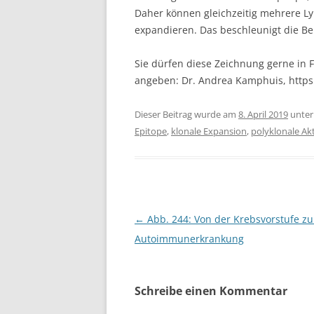
Daher können gleichzeitig mehrere L
expandieren. Das beschleunigt die B
Sie dürfen diese Zeichnung gerne in F
angeben: Dr. Andrea Kamphuis, http
Dieser Beitrag wurde am
8. April 2019
unte
Epitope
,
klonale Expansion
,
polyklonale Ak
Beitragsnavigation
←
Abb. 244: Von der Krebsvorstufe zu
Autoimmunerkrankung
Schreibe einen Kommentar