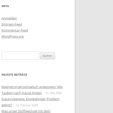
META
Anmelden
Eintrags-Feed
Kommentar-Feed
WordPress.org
Suchen
nach:
NEUESTE BEITRÄGE
Magnetomakrophagisch angezogen: Wie
Tauben nach Hause finden
31. Mai 2026
Eukaryogenese: Königskinder-Problem
gelöst?
22. Februar 2026
Was unser Stoffwechsel mit dem