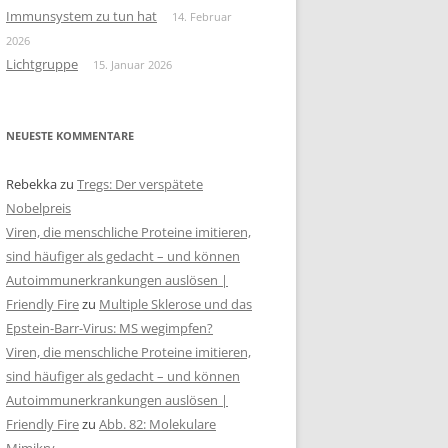
Immunsystem zu tun hat
14. Februar
2026
Lichtgruppe
15. Januar 2026
NEUESTE KOMMENTARE
Rebekka
zu
Tregs: Der verspätete
Nobelpreis
Viren, die menschliche Proteine imitieren,
sind häufiger als gedacht – und können
Autoimmunerkrankungen auslösen |
Friendly Fire
zu
Multiple Sklerose und das
Epstein-Barr-Virus: MS wegimpfen?
Viren, die menschliche Proteine imitieren,
sind häufiger als gedacht – und können
Autoimmunerkrankungen auslösen |
Friendly Fire
zu
Abb. 82: Molekulare