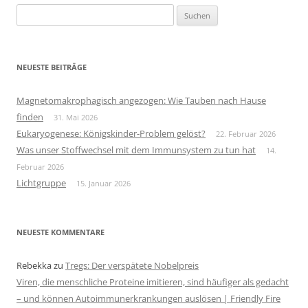
Suchen
nach:
NEUESTE BEITRÄGE
Magnetomakrophagisch angezogen: Wie Tauben nach Hause
finden
31. Mai 2026
Eukaryogenese: Königskinder-Problem gelöst?
22. Februar 2026
Was unser Stoffwechsel mit dem Immunsystem zu tun hat
14.
Februar 2026
Lichtgruppe
15. Januar 2026
NEUESTE KOMMENTARE
Rebekka
zu
Tregs: Der verspätete Nobelpreis
Viren, die menschliche Proteine imitieren, sind häufiger als gedacht
– und können Autoimmunerkrankungen auslösen | Friendly Fire