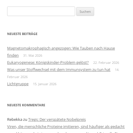
Suchen
nach:
NEUESTE BEITRÄGE
Magnetomakrophagisch angezogen: Wie Tauben nach Hause
finden
31. Mai 2026
Eukaryogenese: Königskinder-Problem gelöst?
22. Februar 2026
Was unser Stoffwechsel mit dem Immunsystem zu tun hat
14.
Februar 2026
Lichtgruppe
15. Januar 2026
NEUESTE KOMMENTARE
Rebekka
zu
Tregs: Der verspätete Nobelpreis
Viren, die menschliche Proteine imitieren, sind häufiger als gedacht