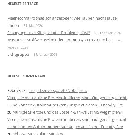
NEUESTE BEITRÄGE
Magnetomakrophagisch angezogen: Wie Tauben nach Hause
finden
31. Mai 2026
Eukaryogenese: Königskinder-Problem gelöst?
22. Februar 2026
Was unser Stoffwechsel mit dem Immunsystem zu tun hat
14.
Februar 2026
Lichtgruppe
15. Januar 2026
NEUESTE KOMMENTARE
Rebekka
zu
Tregs: Der verspätete Nobelpreis
Viren, die menschliche Proteine imitieren, sind häufiger als gedacht
– und können Autoimmunerkrankungen auslösen | Friendly Fire
zu
Multiple Sklerose und das Epstein-Barr-Virus: MS wegimpfen?
Viren, die menschliche Proteine imitieren, sind häufiger als gedacht
– und können Autoimmunerkrankungen auslösen | Friendly Fire
zu
Abb. 82: Molekulare Mimikry