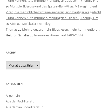
– und können Autoimmunerkrankungen auslösen | Friendly Fire
zu
Multiple Sklerose und das Epstein-Barr-Virus: MS wegimpfen?
Viren, die menschliche Proteine imitieren, sind häufiger als gedacht
– und können Autoimmunerkrankungen auslösen | Friendly Fire
zu
Abb. 82: Molekulare Mimikry
Thomas
zu
Mehr bloggen, mehr Blogs lesen, mehr kommentieren.
Heidrun Schaller
zu
Immunreaktionen auf SARS-CoV-2
ARCHIV
Archiv
KATEGORIEN
Allgemein
Aus der Fachliteratur
Aus der Sekundärliteratur