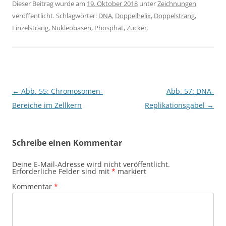
Dieser Beitrag wurde am
19. Oktober 2018
unter
Zeichnungen
veröffentlicht. Schlagwörter:
DNA
,
Doppelhelix
,
Doppelstrang
,
Einzelstrang
,
Nukleobasen
,
Phosphat
,
Zucker
.
Beitragsnavigation
←
Abb. 55: Chromosomen-
Abb. 57: DNA-
Bereiche im Zellkern
Replikationsgabel
→
Schreibe einen Kommentar
Deine E-Mail-Adresse wird nicht veröffentlicht.
Erforderliche Felder sind mit
*
markiert
Kommentar
*