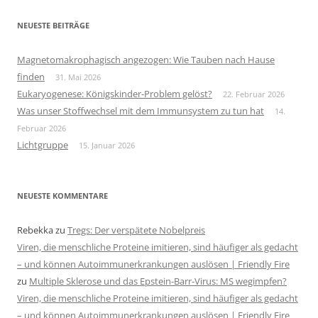
NEUESTE BEITRÄGE
Magnetomakrophagisch angezogen: Wie Tauben nach Hause
finden
31. Mai 2026
Eukaryogenese: Königskinder-Problem gelöst?
22. Februar 2026
Was unser Stoffwechsel mit dem Immunsystem zu tun hat
14.
Februar 2026
Lichtgruppe
15. Januar 2026
NEUESTE KOMMENTARE
Rebekka
zu
Tregs: Der verspätete Nobelpreis
Viren, die menschliche Proteine imitieren, sind häufiger als gedacht
– und können Autoimmunerkrankungen auslösen | Friendly Fire
zu
Multiple Sklerose und das Epstein-Barr-Virus: MS wegimpfen?
Viren, die menschliche Proteine imitieren, sind häufiger als gedacht
– und können Autoimmunerkrankungen auslösen | Friendly Fire