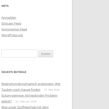
META
Anmelden
Eintrags-Feed
Kommentar-Feed
WordPress.org
Suchen
nach:
NEUESTE BEITRÄGE
Magnetomakrophagisch angezogen: Wie
Tauben nach Hause finden
31. Mai 2026
Eukaryogenese: Königskinder-Problem
gelöst?
22. Februar 2026
Was unser Stoffwechsel mit dem