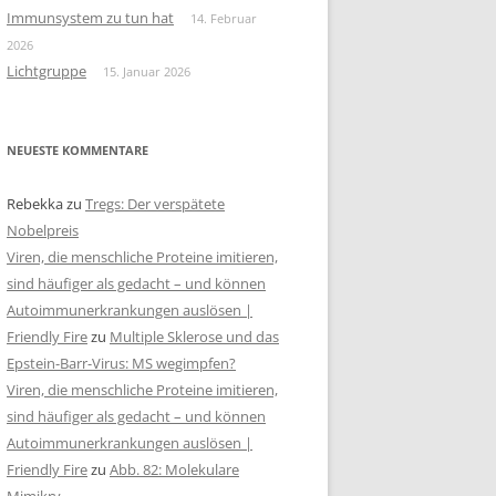
Immunsystem zu tun hat
14. Februar
2026
Lichtgruppe
15. Januar 2026
NEUESTE KOMMENTARE
Rebekka
zu
Tregs: Der verspätete
Nobelpreis
Viren, die menschliche Proteine imitieren,
sind häufiger als gedacht – und können
Autoimmunerkrankungen auslösen |
Friendly Fire
zu
Multiple Sklerose und das
Epstein-Barr-Virus: MS wegimpfen?
Viren, die menschliche Proteine imitieren,
sind häufiger als gedacht – und können
Autoimmunerkrankungen auslösen |
Friendly Fire
zu
Abb. 82: Molekulare