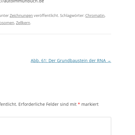
s://autoimmunbuch.de
unter
Zeichnungen
veröffentlicht. Schlagwörter:
Chromatin
,
eosomen
,
Zellkern
.
Abb. 61: Der Grundbaustein der RNA
→
entlicht.
Erforderliche Felder sind mit
*
markiert