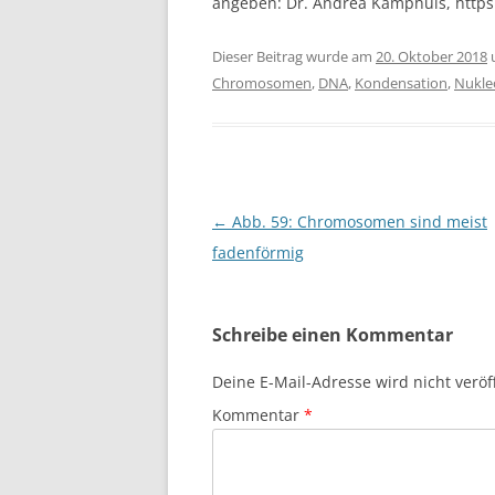
angeben: Dr. Andrea Kamphuis, http
Dieser Beitrag wurde am
20. Oktober 2018
Chromosomen
,
DNA
,
Kondensation
,
Nukl
Beitragsnavigation
←
Abb. 59: Chromosomen sind meist
fadenförmig
Schreibe einen Kommentar
Deine E-Mail-Adresse wird nicht veröff
Kommentar
*