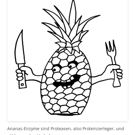
Ananas-Enzyme sind Proteasen, also Proteinzerleger, und