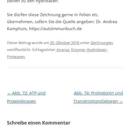
zählen zu den Hydrolasen.
Sie dürfen diese Zeichnung gerne in Folien etc.
übernehmen, sofern Sie die Quelle angeben: Dr. Andrea
Kamphuis, https://autoimmunbuch.de
Dieser Beitrag wurde am
20. Oktober 2018
unter
Zeichnungen
veröffentlicht. Schlagwörter:
Ananas
,
Enzyme
,
Hydrolasen
,
Proteasen
.
Beitragsnavigation
←
Abb. 72: ATP und
Abb. 74: Promotoren und
Proteinkinasen
Transkriptionsfaktoren
→
Schreibe einen Kommentar