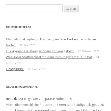
Suchen
nach:
NEUESTE BEITRÄGE
Magnetomakrophagisch angezogen: Wie Tauben nach Hause
finden
31. Mai 2026
Eukaryogenese: Königskinder-Problem gelöst?
22. Februar 2026
Was unser Stoffwechsel mit dem Immunsystem zu tun hat
14.
Februar 2026
Lichtgruppe
15. Januar 2026
NEUESTE KOMMENTARE
Rebekka
zu
Tregs: Der verspätete Nobelpreis
Viren, die menschliche Proteine imitieren, sind häufiger als gedacht
– und können Autoimmunerkrankungen auslösen | Friendly Fire