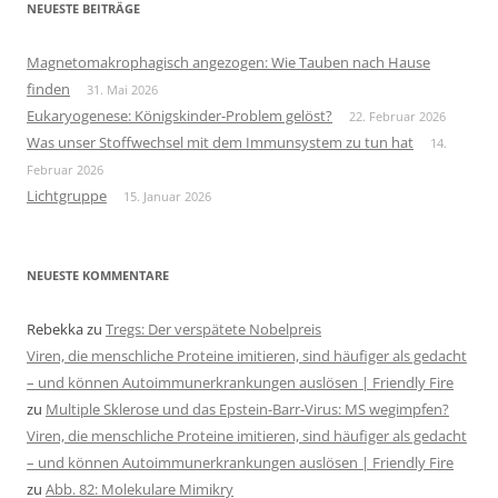
NEUESTE BEITRÄGE
Magnetomakrophagisch angezogen: Wie Tauben nach Hause
finden
31. Mai 2026
Eukaryogenese: Königskinder-Problem gelöst?
22. Februar 2026
Was unser Stoffwechsel mit dem Immunsystem zu tun hat
14.
Februar 2026
Lichtgruppe
15. Januar 2026
NEUESTE KOMMENTARE
Rebekka
zu
Tregs: Der verspätete Nobelpreis
Viren, die menschliche Proteine imitieren, sind häufiger als gedacht
– und können Autoimmunerkrankungen auslösen | Friendly Fire
zu
Multiple Sklerose und das Epstein-Barr-Virus: MS wegimpfen?
Viren, die menschliche Proteine imitieren, sind häufiger als gedacht
– und können Autoimmunerkrankungen auslösen | Friendly Fire
zu
Abb. 82: Molekulare Mimikry