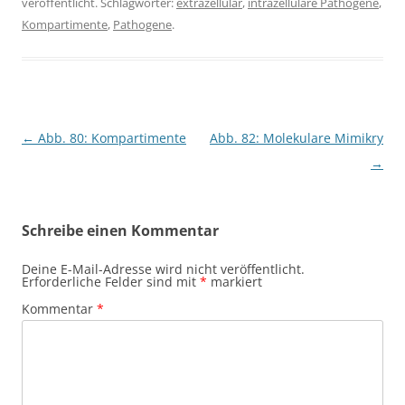
veröffentlicht. Schlagwörter:
extrazellulär
,
intrazelluläre Pathogene
,
Kompartimente
,
Pathogene
.
Beitragsnavigation
←
Abb. 80: Kompartimente
Abb. 82: Molekulare Mimikry
→
Schreibe einen Kommentar
Deine E-Mail-Adresse wird nicht veröffentlicht.
Erforderliche Felder sind mit
*
markiert
Kommentar
*