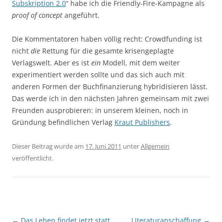
Subskription 2.0
“ habe ich die Friendly-Fire-Kampagne als
proof of concept
angeführt.
Die Kommentatoren haben völlig recht: Crowdfunding ist
nicht
die
Rettung für die gesamte krisengeplagte
Verlagswelt. Aber es ist
ein
Modell, mit dem weiter
experimentiert werden sollte und das sich auch mit
anderen Formen der Buchfinanzierung hybridisieren lässt.
Das werde ich in den nächsten Jahren gemeinsam mit zwei
Freunden ausprobieren: in unserem kleinen, noch in
Gründung befindlichen Verlag
Kraut Publishers
.
Dieser Beitrag wurde am
17. Juni 2011
unter
Allgemein
veröffentlicht.
Beitragsnavigation
←
Das Leben findet jetzt statt
Literaturanschaffung
→