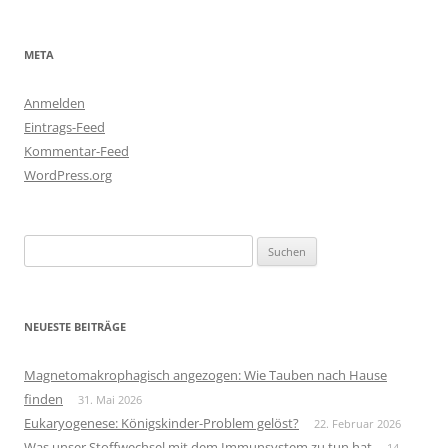
META
Anmelden
Eintrags-Feed
Kommentar-Feed
WordPress.org
Suchen
nach:
NEUESTE BEITRÄGE
Magnetomakrophagisch angezogen: Wie Tauben nach Hause
finden
31. Mai 2026
Eukaryogenese: Königskinder-Problem gelöst?
22. Februar 2026
Was unser Stoffwechsel mit dem Immunsystem zu tun hat
14.