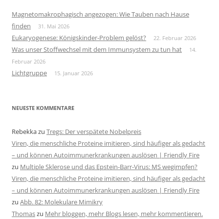
Magnetomakrophagisch angezogen: Wie Tauben nach Hause
finden
31. Mai 2026
Eukaryogenese: Königskinder-Problem gelöst?
22. Februar 2026
Was unser Stoffwechsel mit dem Immunsystem zu tun hat
14.
Februar 2026
Lichtgruppe
15. Januar 2026
NEUESTE KOMMENTARE
Rebekka
zu
Tregs: Der verspätete Nobelpreis
Viren, die menschliche Proteine imitieren, sind häufiger als gedacht
– und können Autoimmunerkrankungen auslösen | Friendly Fire
zu
Multiple Sklerose und das Epstein-Barr-Virus: MS wegimpfen?
Viren, die menschliche Proteine imitieren, sind häufiger als gedacht
– und können Autoimmunerkrankungen auslösen | Friendly Fire
zu
Abb. 82: Molekulare Mimikry
Thomas
zu
Mehr bloggen, mehr Blogs lesen, mehr kommentieren.