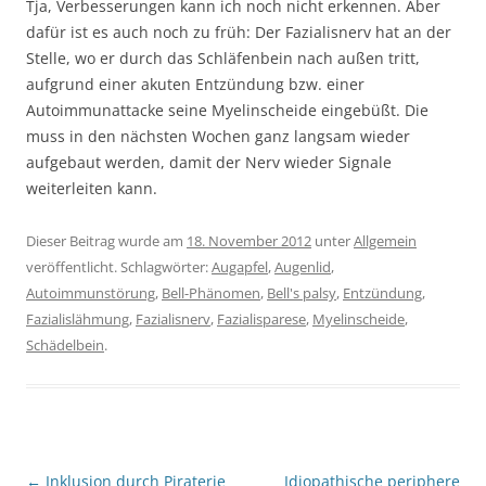
Tja, Verbesserungen kann ich noch nicht erkennen. Aber
dafür ist es auch noch zu früh: Der Fazialisnerv hat an der
Stelle, wo er durch das Schläfenbein nach außen tritt,
aufgrund einer akuten Entzündung bzw. einer
Autoimmunattacke seine Myelinscheide eingebüßt. Die
muss in den nächsten Wochen ganz langsam wieder
aufgebaut werden, damit der Nerv wieder Signale
weiterleiten kann.
Dieser Beitrag wurde am
18. November 2012
unter
Allgemein
veröffentlicht. Schlagwörter:
Augapfel
,
Augenlid
,
Autoimmunstörung
,
Bell-Phänomen
,
Bell's palsy
,
Entzündung
,
Fazialislähmung
,
Fazialisnerv
,
Fazialisparese
,
Myelinscheide
,
Schädelbein
.
Beitragsnavigation
←
Inklusion durch Piraterie
Idiopathische periphere