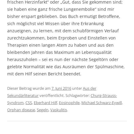
frischen Herzinfarkt“ oder „Gut, dass Sie gekommen sind;
sie haben eine ganz frische Lungenembolie“ sind mir
bisher erspart geblieben. Das Buch ermutigt Betroffene,
sich möglichst viel Wissen über ihre Erkrankung
anzueignen, zu lernen, mit dem schubförmigen Verlauf
zurechtzukommen, beim Erproben und Einstellen von
Therapien einen langen Atem zu haben und aus den
bleibenden Jahren das Maximum an Lebensqualität
herauszuholen – sei es nun der nächste Segeltörn oder
gelebte Normalität wie das Ausräumen der Spülmaschine,
mit dem Hilf seinen Bericht beendet.
Dieser Beitrag wurde am
7. Juni 2016
unter
Aus der
Sekundärliteratur
veröffentlicht. Schlagwörter:
Churg-Strauss-
Syndrom
,
CSS
,
Eberhard Hilf
,
Eosinophile
,
Michael Schwarz-Eywill
,
Orphan disease
,
Segeln
,
Vaskulitis
.