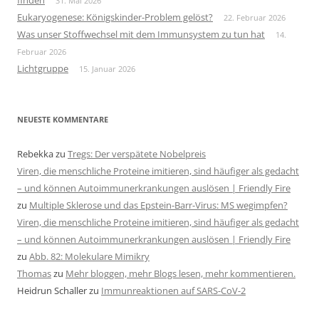
finden
31. Mai 2026
Eukaryogenese: Königskinder-Problem gelöst?
22. Februar 2026
Was unser Stoffwechsel mit dem Immunsystem zu tun hat
14.
Februar 2026
Lichtgruppe
15. Januar 2026
NEUESTE KOMMENTARE
Rebekka
zu
Tregs: Der verspätete Nobelpreis
Viren, die menschliche Proteine imitieren, sind häufiger als gedacht
– und können Autoimmunerkrankungen auslösen | Friendly Fire
zu
Multiple Sklerose und das Epstein-Barr-Virus: MS wegimpfen?
Viren, die menschliche Proteine imitieren, sind häufiger als gedacht
– und können Autoimmunerkrankungen auslösen | Friendly Fire
zu
Abb. 82: Molekulare Mimikry
Thomas
zu
Mehr bloggen, mehr Blogs lesen, mehr kommentieren.
Heidrun Schaller
zu
Immunreaktionen auf SARS-CoV-2