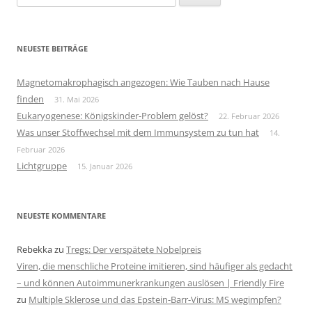
nach:
NEUESTE BEITRÄGE
Magnetomakrophagisch angezogen: Wie Tauben nach Hause
finden
31. Mai 2026
Eukaryogenese: Königskinder-Problem gelöst?
22. Februar 2026
Was unser Stoffwechsel mit dem Immunsystem zu tun hat
14.
Februar 2026
Lichtgruppe
15. Januar 2026
NEUESTE KOMMENTARE
Rebekka
zu
Tregs: Der verspätete Nobelpreis
Viren, die menschliche Proteine imitieren, sind häufiger als gedacht
– und können Autoimmunerkrankungen auslösen | Friendly Fire
zu
Multiple Sklerose und das Epstein-Barr-Virus: MS wegimpfen?