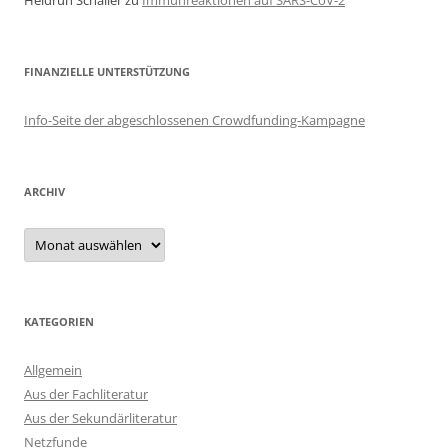
Heidrun Schaller
zu
Immunreaktionen auf SARS-CoV-2
FINANZIELLE UNTERSTÜTZUNG
Info-Seite der abgeschlossenen Crowdfunding-Kampagne
ARCHIV
Archiv
KATEGORIEN
Allgemein
Aus der Fachliteratur
Aus der Sekundärliteratur
Netzfunde