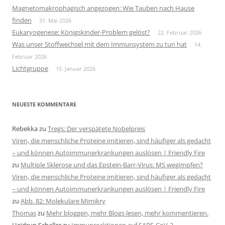
Magnetomakrophagisch angezogen: Wie Tauben nach Hause
finden
31. Mai 2026
Eukaryogenese: Königskinder-Problem gelöst?
22. Februar 2026
Was unser Stoffwechsel mit dem Immunsystem zu tun hat
14.
Februar 2026
Lichtgruppe
15. Januar 2026
NEUESTE KOMMENTARE
Rebekka
zu
Tregs: Der verspätete Nobelpreis
Viren, die menschliche Proteine imitieren, sind häufiger als gedacht
– und können Autoimmunerkrankungen auslösen | Friendly Fire
zu
Multiple Sklerose und das Epstein-Barr-Virus: MS wegimpfen?
Viren, die menschliche Proteine imitieren, sind häufiger als gedacht
– und können Autoimmunerkrankungen auslösen | Friendly Fire
zu
Abb. 82: Molekulare Mimikry
Thomas
zu
Mehr bloggen, mehr Blogs lesen, mehr kommentieren.