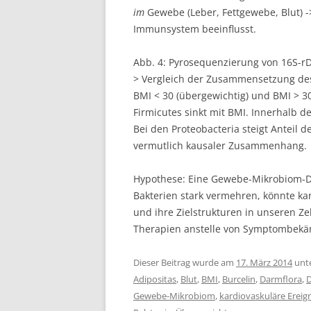
im
Gewebe (Leber, Fettgewebe, Blut) 
Immunsystem beeinflusst.
Abb. 4: Pyrosequenzierung von 16S-
> Vergleich der Zusammensetzung des
BMI < 30 (übergewichtig) und BMI > 30 (
Firmicutes sinkt mit BMI. Innerhalb 
Bei den Proteobacteria steigt Anteil 
vermutlich kausaler Zusammenhang.
Hypothese: Eine Gewebe-Mikrobiom-Dy
Bakterien stark vermehren, könnte ka
und ihre Zielstrukturen in unseren Zel
Therapien anstelle von Symptombekäm
Dieser Beitrag wurde am
17. März 2014
unt
Adipositas
,
Blut
,
BMI
,
Burcelin
,
Darmflora
,
D
Gewebe-Mikrobiom
,
kardiovaskuläre Ereig