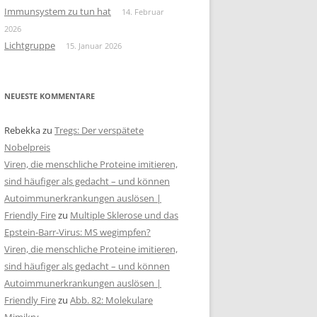
Immunsystem zu tun hat
14. Februar
2026
Lichtgruppe
15. Januar 2026
NEUESTE KOMMENTARE
Rebekka
zu
Tregs: Der verspätete
Nobelpreis
Viren, die menschliche Proteine imitieren,
sind häufiger als gedacht – und können
Autoimmunerkrankungen auslösen |
Friendly Fire
zu
Multiple Sklerose und das
Epstein-Barr-Virus: MS wegimpfen?
Viren, die menschliche Proteine imitieren,
sind häufiger als gedacht – und können
Autoimmunerkrankungen auslösen |
Friendly Fire
zu
Abb. 82: Molekulare