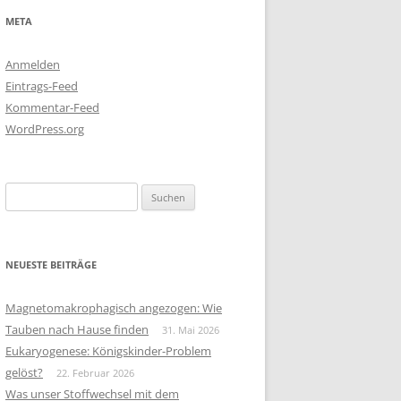
META
Anmelden
Eintrags-Feed
Kommentar-Feed
WordPress.org
Suchen
nach:
NEUESTE BEITRÄGE
Magnetomakrophagisch angezogen: Wie
Tauben nach Hause finden
31. Mai 2026
Eukaryogenese: Königskinder-Problem
gelöst?
22. Februar 2026
Was unser Stoffwechsel mit dem