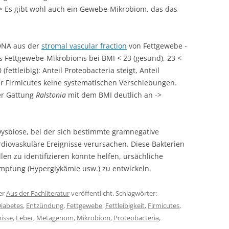
-> Es gibt wohl auch ein Gewebe-Mikrobiom, das das
rDNA aus der
stromal vascular fraction
von Fettgewebe -
 Fettgewebe-Mikrobioms bei BMI < 23 (gesund), 23 <
fettleibig): Anteil Proteobacteria steigt, Anteil
der Firmicutes keine systematischen Verschiebungen.
der Gattung
Ralstonia
mit dem BMI deutlich an ->
sbiose, bei der sich bestimmte gramnegative
rdiovaskuläre Ereignisse verursachen. Diese Bakterien
len zu identifizieren könnte helfen, ursächliche
pfung (Hyperglykämie usw.) zu entwickeln.
er
Aus der Fachliteratur
veröffentlicht. Schlagwörter:
iabetes
,
Entzündung
,
Fettgewebe
,
Fettleibigkeit
,
Firmicutes
,
nisse
,
Leber
,
Metagenom
,
Mikrobiom
,
Proteobacteria
,