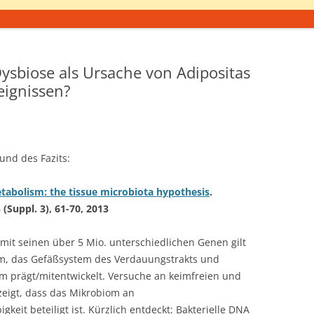
sbiose als Ursache von Adipositas
eignissen?
nd des Fazits:
bolism: the tissue microbiota hypothesis
.
(Suppl. 3), 61-70, 2013
it seinen über 5 Mio. unterschiedlichen Genen gilt
m, das Gefäßsystem des Verdauungstrakts und
m prägt/mitentwickelt. Versuche an keimfreien und
eigt, dass das Mikrobiom an
gkeit beteiligt ist. Kürzlich entdeckt: Bakterielle DNA