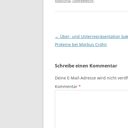
Ralstonia
,
Übergewicht
.
Beitragsnavigation
←
Über- und Unterrepräsentation bakt
Proteine bei Morbus Crohn
Schreibe einen Kommentar
Deine E-Mail-Adresse wird nicht veröff
Kommentar
*