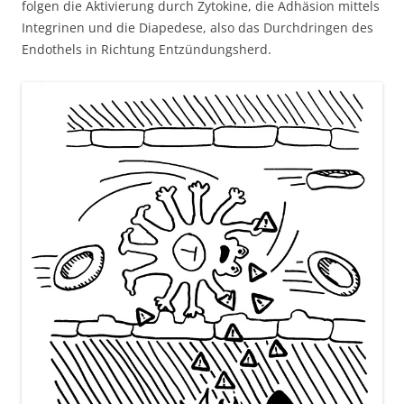
folgen die Aktivierung durch Zytokine, die Adhäsion mittels
Integrinen und die Diapedese, also das Durchdringen des
Endothels in Richtung Entzündungsherd.