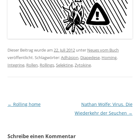
Dieser Beitrag wurde am
22. Juli 2012
unter
Neues vom Buch
veröffentlicht. Schlagwörter:
Adhäsion
,
Diapedese
,
Homing
,
Integrine
,
Rollen
,
Rollings
,
Selektine
,
Zytokine
.
Beitragsnavigation
←
Rolling home
Nathan Wolfe: Virus. Die
Wiederkehr der Seuchen
→
Schreibe einen Kommentar