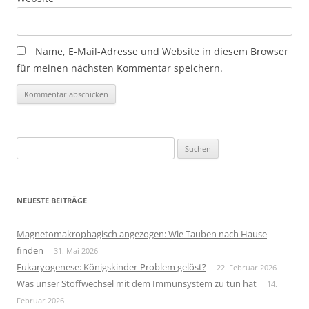
Name, E-Mail-Adresse und Website in diesem Browser
für meinen nächsten Kommentar speichern.
Suchen
nach:
NEUESTE BEITRÄGE
Magnetomakrophagisch angezogen: Wie Tauben nach Hause
finden
31. Mai 2026
Eukaryogenese: Königskinder-Problem gelöst?
22. Februar 2026
Was unser Stoffwechsel mit dem Immunsystem zu tun hat
14.
Februar 2026