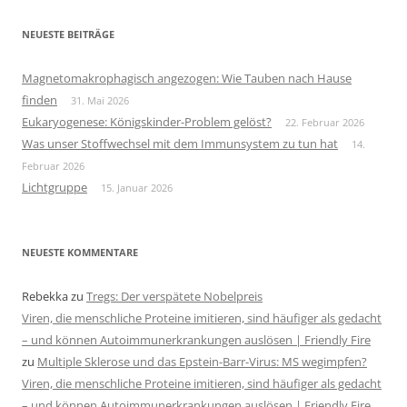
NEUESTE BEITRÄGE
Magnetomakrophagisch angezogen: Wie Tauben nach Hause
finden
31. Mai 2026
Eukaryogenese: Königskinder-Problem gelöst?
22. Februar 2026
Was unser Stoffwechsel mit dem Immunsystem zu tun hat
14.
Februar 2026
Lichtgruppe
15. Januar 2026
NEUESTE KOMMENTARE
Rebekka
zu
Tregs: Der verspätete Nobelpreis
Viren, die menschliche Proteine imitieren, sind häufiger als gedacht
– und können Autoimmunerkrankungen auslösen | Friendly Fire
zu
Multiple Sklerose und das Epstein-Barr-Virus: MS wegimpfen?
Viren, die menschliche Proteine imitieren, sind häufiger als gedacht
– und können Autoimmunerkrankungen auslösen | Friendly Fire