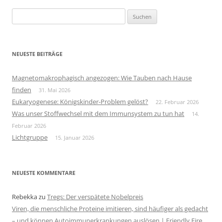
Suchen
nach:
NEUESTE BEITRÄGE
Magnetomakrophagisch angezogen: Wie Tauben nach Hause
finden
31. Mai 2026
Eukaryogenese: Königskinder-Problem gelöst?
22. Februar 2026
Was unser Stoffwechsel mit dem Immunsystem zu tun hat
14.
Februar 2026
Lichtgruppe
15. Januar 2026
NEUESTE KOMMENTARE
Rebekka
zu
Tregs: Der verspätete Nobelpreis
Viren, die menschliche Proteine imitieren, sind häufiger als gedacht
– und können Autoimmunerkrankungen auslösen | Friendly Fire