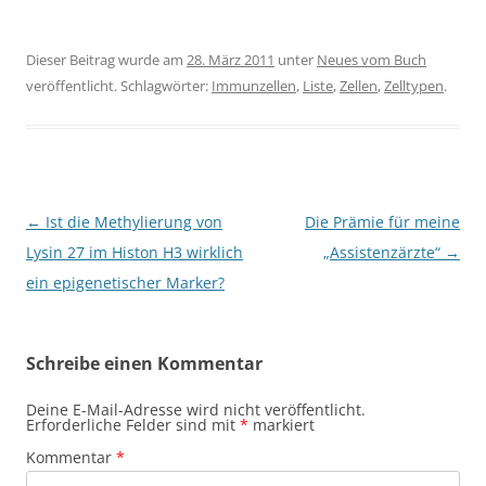
Dieser Beitrag wurde am
28. März 2011
unter
Neues vom Buch
veröffentlicht. Schlagwörter:
Immunzellen
,
Liste
,
Zellen
,
Zelltypen
.
Beitragsnavigation
←
Ist die Methylierung von
Die Prämie für meine
Lysin 27 im Histon H3 wirklich
„Assistenzärzte“
→
ein epigenetischer Marker?
Schreibe einen Kommentar
Deine E-Mail-Adresse wird nicht veröffentlicht.
Erforderliche Felder sind mit
*
markiert
Kommentar
*