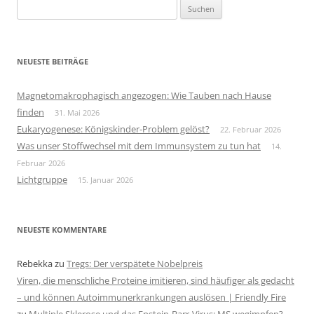
Suchen
nach:
NEUESTE BEITRÄGE
Magnetomakrophagisch angezogen: Wie Tauben nach Hause
finden
31. Mai 2026
Eukaryogenese: Königskinder-Problem gelöst?
22. Februar 2026
Was unser Stoffwechsel mit dem Immunsystem zu tun hat
14.
Februar 2026
Lichtgruppe
15. Januar 2026
NEUESTE KOMMENTARE
Rebekka
zu
Tregs: Der verspätete Nobelpreis
Viren, die menschliche Proteine imitieren, sind häufiger als gedacht
– und können Autoimmunerkrankungen auslösen | Friendly Fire