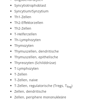
Syncytiotrophoblast
Syncytium/Synzytium
Th1-Zellen
Th2-Effektorzellen
Th2-Zellen
T-Helferzellen
Th-Lymphozyten
Thymozyten
Thymuszellen, dendritische
Thymuszellen, epithelische
Thyreozyten (Schilddrüse)
T-Lymphozyten
T-Zellen
T-Zellen, naive
T-Zellen, regulatorische (Tregs, T
)
Reg
Zellen, dendritische
Zellen, periphere mononukleäre