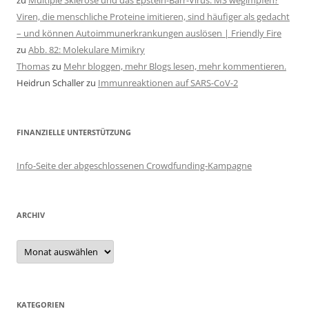
zu
Multiple Sklerose und das Epstein-Barr-Virus: MS wegimpfen?
Viren, die menschliche Proteine imitieren, sind häufiger als gedacht
– und können Autoimmunerkrankungen auslösen | Friendly Fire
zu
Abb. 82: Molekulare Mimikry
Thomas
zu
Mehr bloggen, mehr Blogs lesen, mehr kommentieren.
Heidrun Schaller
zu
Immunreaktionen auf SARS-CoV-2
FINANZIELLE UNTERSTÜTZUNG
Info-Seite der abgeschlossenen Crowdfunding-Kampagne
ARCHIV
Archiv
KATEGORIEN