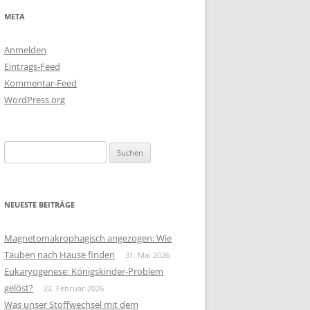
META
Anmelden
Eintrags-Feed
Kommentar-Feed
WordPress.org
Suchen
nach:
NEUESTE BEITRÄGE
Magnetomakrophagisch angezogen: Wie
Tauben nach Hause finden
31. Mai 2026
Eukaryogenese: Königskinder-Problem
gelöst?
22. Februar 2026
Was unser Stoffwechsel mit dem