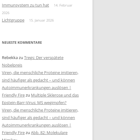
Immunsystem zu tun hat
14. Februar
2026
Lichtgruppe
15. Januar 2026
NEUESTE KOMMENTARE
Rebekka
zu
Tregs: Der verspätete
Nobelpreis
Viren, die menschliche Proteine imitieren,
sind häufiger als gedacht – und können
Autoimmunerkrankungen auslösen |
Friendly Fire
zu
Multiple Sklerose und das
Epstein-Barr-Virus: MS wegimpfen?
Viren, die menschliche Proteine imitieren,
sind häufiger als gedacht – und können
Autoimmunerkrankungen auslösen |
Friendly Fire
zu
Abb. 82: Molekulare