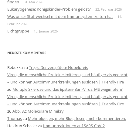
finden
31. Mai 2026
Eukaryogenese: Königskinder-Problem gelöst?
22. Februar 2026
Was unser Stoffwechsel mit dem Immunsystem zu tun hat
14.
Februar 2026
Lichtgruppe
15. Januar 2026
NEUESTE KOMMENTARE
Rebekka
zu
Tregs: Der verspätete Nobelpreis
Viren, die menschliche Proteine imitieren, sind häufiger als gedacht
– und können Autoimmunerkrankungen auslösen | Friendly Fire
zu
Multiple Sklerose und das Epstein-Barr-Virus: MS wegimpfen?
Viren, die menschliche Proteine imitieren, sind häufiger als gedacht
– und können Autoimmunerkrankungen auslösen | Friendly Fire
zu
Abb. 82: Molekulare Mimikry
Thomas
zu
Mehr bloggen, mehr Blogs lesen, mehr kommentieren.
Heidrun Schaller
zu
Immunreaktionen auf SARS-CoV-2