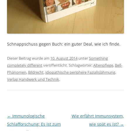
Schnappschuss gegen Buch: ein guter Deal, wie ich finde.
Dieser Beitrag wurde am
10. August 2014
unter
Something
completely different
veröffentlicht. Schlagwörter:
Altenpflege
,
Bell-
Phänomen
,
Bildrecht
,
idiopathische periphere Fazialislähmung
,
Verlag Handwerk und Technik
.
Beitragsnavigation
←
Immunologische
Wie erfährt Immunsystem,
Schlafforschung: Es ist zum
wie spät es ist?
→