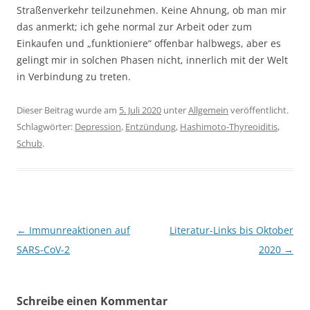
Straßenverkehr teilzunehmen. Keine Ahnung, ob man mir
das anmerkt; ich gehe normal zur Arbeit oder zum
Einkaufen und „funktioniere“ offenbar halbwegs, aber es
gelingt mir in solchen Phasen nicht, innerlich mit der Welt
in Verbindung zu treten.
Dieser Beitrag wurde am
5. Juli 2020
unter
Allgemein
veröffentlicht.
Schlagwörter:
Depression
,
Entzündung
,
Hashimoto-Thyreoiditis
,
Schub
.
Beitragsnavigation
←
Immunreaktionen auf
Literatur-Links bis Oktober
SARS-CoV-2
2020
→
Schreibe einen Kommentar