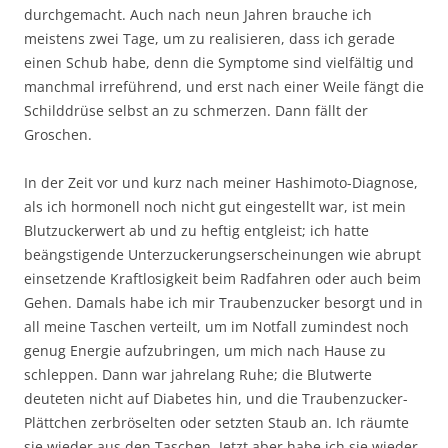
durchgemacht. Auch nach neun Jahren brauche ich
meistens zwei Tage, um zu realisieren, dass ich gerade
einen Schub habe, denn die Symptome sind vielfältig und
manchmal irreführend, und erst nach einer Weile fängt die
Schilddrüse selbst an zu schmerzen. Dann fällt der
Groschen.
In der Zeit vor und kurz nach meiner Hashimoto-Diagnose,
als ich hormonell noch nicht gut eingestellt war, ist mein
Blutzuckerwert ab und zu heftig entgleist; ich hatte
beängstigende Unterzuckerungserscheinungen wie abrupt
einsetzende Kraftlosigkeit beim Radfahren oder auch beim
Gehen. Damals habe ich mir Traubenzucker besorgt und in
all meine Taschen verteilt, um im Notfall zumindest noch
genug Energie aufzubringen, um mich nach Hause zu
schleppen. Dann war jahrelang Ruhe; die Blutwerte
deuteten nicht auf Diabetes hin, und die Traubenzucker-
Plättchen zerbröselten oder setzten Staub an. Ich räumte
sie wieder aus den Taschen. Jetzt aber habe ich sie wieder