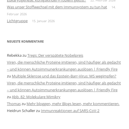
Eukaryogenese: Königskinder-Problem gelöst?
22. Februar 2026
Was unser Stoffwechsel mit dem Immunsystem zu tun hat
14.
Februar 2026
Lichtgruppe
15. Januar 2026
NEUESTE KOMMENTARE
Rebekka
zu
Tregs: Der verspätete Nobelpreis
Viren, die menschliche Proteine imitieren, sind häufiger als gedacht
– und können Autoimmunerkrankungen auslösen | Friendly Fire
zu
Multiple Sklerose und das Epstein-Barr-Virus: MS wegimpfen?
Viren, die menschliche Proteine imitieren, sind häufiger als gedacht
– und können Autoimmunerkrankungen auslösen | Friendly Fire
zu
Abb. 82: Molekulare Mimikry
Thomas
zu
Mehr bloggen, mehr Blogs lesen, mehr kommentieren.
Heidrun Schaller
zu
Immunreaktionen auf SARS-CoV-2