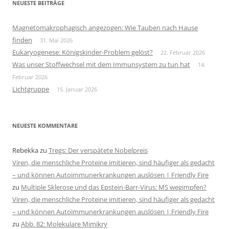
NEUESTE BEITRÄGE
Magnetomakrophagisch angezogen: Wie Tauben nach Hause
finden
31. Mai 2026
Eukaryogenese: Königskinder-Problem gelöst?
22. Februar 2026
Was unser Stoffwechsel mit dem Immunsystem zu tun hat
14.
Februar 2026
Lichtgruppe
15. Januar 2026
NEUESTE KOMMENTARE
Rebekka
zu
Tregs: Der verspätete Nobelpreis
Viren, die menschliche Proteine imitieren, sind häufiger als gedacht
– und können Autoimmunerkrankungen auslösen | Friendly Fire
zu
Multiple Sklerose und das Epstein-Barr-Virus: MS wegimpfen?
Viren, die menschliche Proteine imitieren, sind häufiger als gedacht
– und können Autoimmunerkrankungen auslösen | Friendly Fire
zu
Abb. 82: Molekulare Mimikry