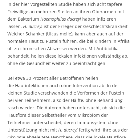
In der hier vorgestellten Studie haben sich acht tapfere
Freiwillige an mehreren Stellen an ihren Oberarmen mit
dem Bakterium
Haemophilus ducreyi
haben infizieren
lassen.
H. ducreyi
ist der Erreger der Geschlechtskrankheit
Weicher Schanker (Ulcus molle), kann aber auch auf der
normalen Haut zu Pusteln führen, die bei Kindern in Afrika
oft zu chronischen Abszessen werden. Mit Antibiotika
behandelt, heilen diese lokalen Infektionen vollständig ab,
ohne die Gesundheit weiter zu beeinträchtigen.
Bei etwa 30 Prozent aller Betroffenen heilen
die Hautinfektionen auch ohne Intervention ab. In der
kleinen Studie verschwanden die Vorformen der Pusteln
bei vier Teilnehmern, also der Hälfte, ohne Behandlung
rasch wieder. Die Autoren haben untersucht, ob sich die
Hautflora dieser Selbstheiler vom Mikrobiom der
Teilnehmer unterscheidet, deren Immunsystem ohne
Unterstützung nicht mit
H. ducreyi
fertig wird. Ihre aus der
Ökologie abgeleitete Hypothese, dass die lokale Hautflora