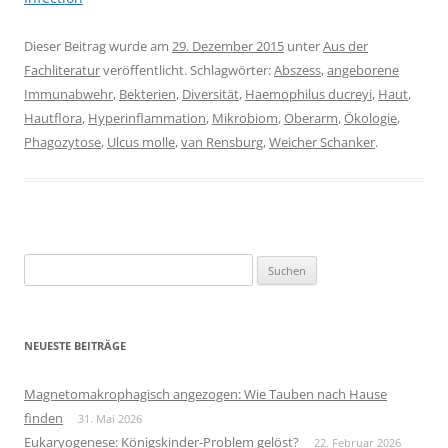
Dieser Beitrag wurde am
29. Dezember 2015
unter
Aus der
Fachliteratur
veröffentlicht. Schlagwörter:
Abszess
,
angeborene
Immunabwehr
,
Bekterien
,
Diversität
,
Haemophilus ducreyi
,
Haut
,
Hautflora
,
Hyperinflammation
,
Mikrobiom
,
Oberarm
,
Ökologie
,
Phagozytose
,
Ulcus molle
,
van Rensburg
,
Weicher Schanker
.
Suchen
nach:
NEUESTE BEITRÄGE
Magnetomakrophagisch angezogen: Wie Tauben nach Hause
finden
31. Mai 2026
Eukaryogenese: Königskinder-Problem gelöst?
22. Februar 2026