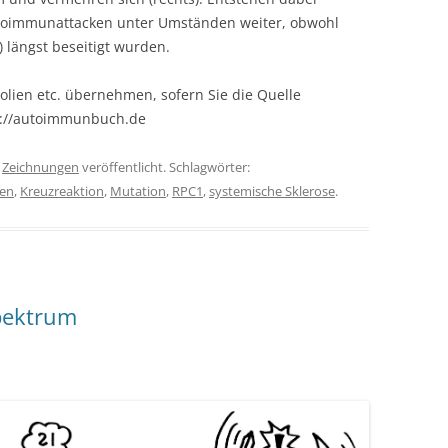
utoimmunattacken unter Umständen weiter, obwohl
) längst beseitigt wurden.
olien etc. übernehmen, sofern Sie die Quelle
s://autoimmunbuch.de
r
Zeichnungen
veröffentlicht. Schlagwörter:
fen
,
Kreuzreaktion
,
Mutation
,
RPC1
,
systemische Sklerose
.
pektrum