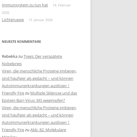
Immunsystem zu tun hat
14. Februar
2026
Lichtgruppe
15. Januar 2026
NEUESTE KOMMENTARE
Rebekka
zu
Tregs: Der verspätete
Nobelpreis
Viren, die menschliche Proteine imitieren,
sind häufiger als gedacht – und können
Autoimmunerkrankungen auslösen |
Friendly Fire
zu
Multiple Sklerose und das
Epstein-Barr-Virus: MS wegimpfen?
Viren, die menschliche Proteine imitieren,
sind häufiger als gedacht – und können
Autoimmunerkrankungen auslösen |
Friendly Fire
zu
Abb. 82: Molekulare