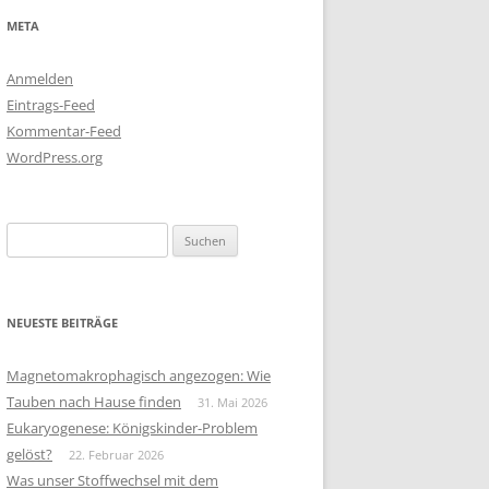
META
Anmelden
Eintrags-Feed
Kommentar-Feed
WordPress.org
Suchen
nach:
NEUESTE BEITRÄGE
Magnetomakrophagisch angezogen: Wie
Tauben nach Hause finden
31. Mai 2026
Eukaryogenese: Königskinder-Problem
gelöst?
22. Februar 2026
Was unser Stoffwechsel mit dem