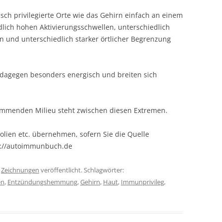
sch privilegierte Orte wie das Gehirn einfach an einem
lich hohen Aktivierungsschwellen, unterschiedlich
 und unterschiedlich starker örtlicher Begrenzung
agegen besonders energisch und breiten sich
menden Milieu steht zwischen diesen Extremen.
olien etc. übernehmen, sofern Sie die Quelle
s://autoimmunbuch.de
r
Zeichnungen
veröffentlicht. Schlagwörter:
en
,
Entzündungshemmung
,
Gehirn
,
Haut
,
Immunprivileg
,