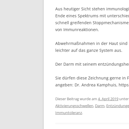
Aus heutiger Sicht stehen immunologi
Ende eines Spektrums mit unterschied
schnell greifenden Stoppmechanismen
von Immunreaktionen.
Abwehrmaßnahmen in der Haut sind d
leichter auf das ganze System aus.
Der Darm mit seinem entzündungshem
Sie dürfen diese Zeichnung gerne in F
angeben: Dr. Andrea Kamphuis, http
Dieser Beitrag wurde am
4. April 2019
unte
Aktivierungsschwellen
,
Darm
,
Entzündung
Immuntoleranz
.