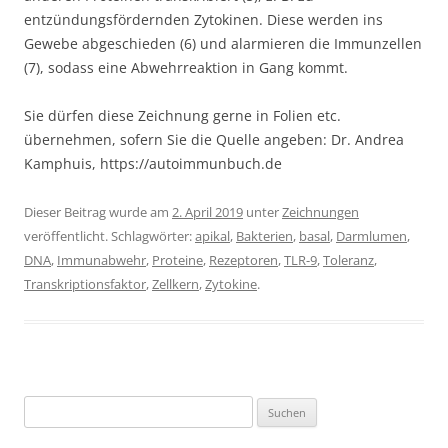
entzündungsfördernden Zytokinen. Diese werden ins
Gewebe abgeschieden (6) und alarmieren die Immunzellen
(7), sodass eine Abwehrreaktion in Gang kommt.
Sie dürfen diese Zeichnung gerne in Folien etc.
übernehmen, sofern Sie die Quelle angeben: Dr. Andrea
Kamphuis, https://autoimmunbuch.de
Dieser Beitrag wurde am
2. April 2019
unter
Zeichnungen
veröffentlicht. Schlagwörter:
apikal
,
Bakterien
,
basal
,
Darmlumen
,
DNA
,
Immunabwehr
,
Proteine
,
Rezeptoren
,
TLR-9
,
Toleranz
,
Transkriptionsfaktor
,
Zellkern
,
Zytokine
.
Suchen
nach: