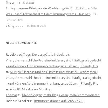
finden
31. Mai 2026
Eukaryogenese: Königskinder-Problem gelöst?
22. Februar 2026
Was unser Stoffwechsel mit dem Immunsystem zu tun hat
14.
Februar 2026
Lichtgruppe
15. Januar 2026
NEUESTE KOMMENTARE
Rebekka
zu
Tregs: Der verspätete Nobelpreis
Viren, die menschliche Proteine imitieren, sind häufiger als gedacht
– und können Autoimmunerkrankungen auslösen | Friendly Fire
zu
Multiple Sklerose und das Epstein-Barr-Virus: MS wegimpfen?
Viren, die menschliche Proteine imitieren, sind häufiger als gedacht
– und können Autoimmunerkrankungen auslösen | Friendly Fire
zu
Abb. 82: Molekulare Mimikry
Thomas
zu
Mehr bloggen, mehr Blogs lesen, mehr kommentieren.
Heidrun Schaller
zu
Immunreaktionen auf SARS-CoV-2