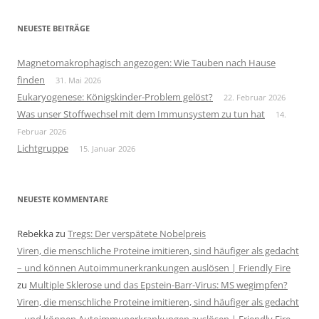
NEUESTE BEITRÄGE
Magnetomakrophagisch angezogen: Wie Tauben nach Hause
finden
31. Mai 2026
Eukaryogenese: Königskinder-Problem gelöst?
22. Februar 2026
Was unser Stoffwechsel mit dem Immunsystem zu tun hat
14.
Februar 2026
Lichtgruppe
15. Januar 2026
NEUESTE KOMMENTARE
Rebekka
zu
Tregs: Der verspätete Nobelpreis
Viren, die menschliche Proteine imitieren, sind häufiger als gedacht
– und können Autoimmunerkrankungen auslösen | Friendly Fire
zu
Multiple Sklerose und das Epstein-Barr-Virus: MS wegimpfen?
Viren, die menschliche Proteine imitieren, sind häufiger als gedacht