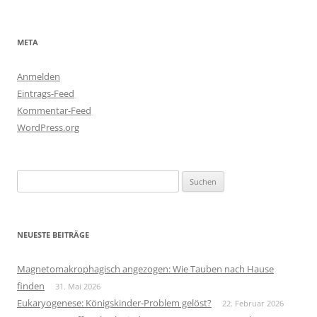
META
Anmelden
Eintrags-Feed
Kommentar-Feed
WordPress.org
Suchen
nach:
NEUESTE BEITRÄGE
Magnetomakrophagisch angezogen: Wie Tauben nach Hause
finden
31. Mai 2026
Eukaryogenese: Königskinder-Problem gelöst?
22. Februar 2026