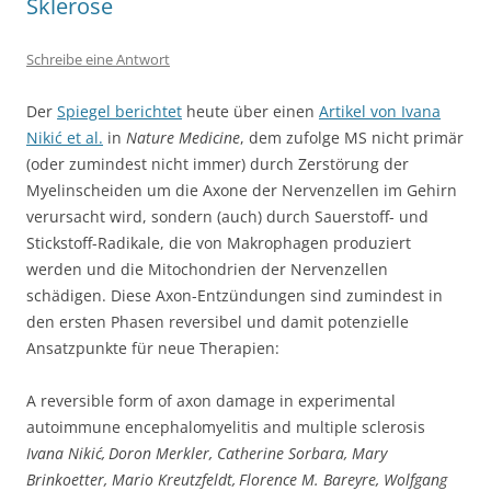
Sklerose
Schreibe eine Antwort
Der
Spiegel berichtet
heute über einen
Artikel von
Ivana
Niki
ć
et al.
in
Nature Medicine
, dem zufolge MS nicht primär
(oder zumindest nicht immer) durch Zerstörung der
Myelinscheiden um die Axone der Nervenzellen im Gehirn
verursacht wird, sondern (auch) durch
Sauerstoff- und
Stickstoff-Radikale, die von Makrophagen produziert
werden und die Mitochondrien der Nervenzellen
schädigen. Diese Axon-Entzündungen sind zumindest in
den ersten Phasen reversibel und damit potenzielle
Ansatzpunkte für neue Therapien:
A reversible form of axon damage in experimental
autoimmune encephalomyelitis and multiple sclerosis
Ivana Niki
ć
,
Doron Merkler
,
Catherine Sorbara
,
Mary
Brinkoetter
,
Mario Kreutzfeldt
,
Florence M. Bareyre
,
Wolfgang