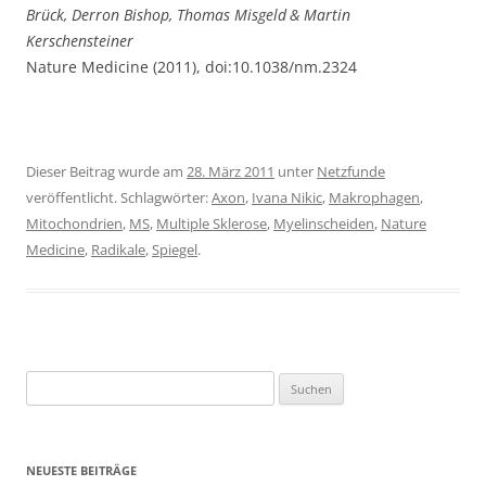
Brück
,
Derron Bishop
,
Thomas Misgeld
&
Martin
Kerschensteiner
Nature Medicine (2011), doi:10.1038/nm.2324
Dieser Beitrag wurde am
28. März 2011
unter
Netzfunde
veröffentlicht. Schlagwörter:
Axon
,
Ivana Nikic
,
Makrophagen
,
Mitochondrien
,
MS
,
Multiple Sklerose
,
Myelinscheiden
,
Nature
Medicine
,
Radikale
,
Spiegel
.
Suchen
nach:
NEUESTE BEITRÄGE