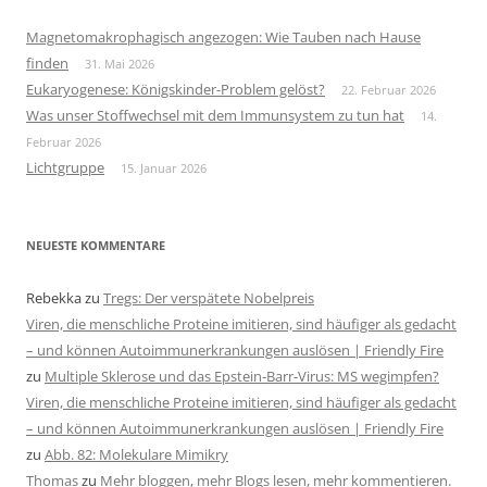
Magnetomakrophagisch angezogen: Wie Tauben nach Hause
finden
31. Mai 2026
Eukaryogenese: Königskinder-Problem gelöst?
22. Februar 2026
Was unser Stoffwechsel mit dem Immunsystem zu tun hat
14.
Februar 2026
Lichtgruppe
15. Januar 2026
NEUESTE KOMMENTARE
Rebekka
zu
Tregs: Der verspätete Nobelpreis
Viren, die menschliche Proteine imitieren, sind häufiger als gedacht
– und können Autoimmunerkrankungen auslösen | Friendly Fire
zu
Multiple Sklerose und das Epstein-Barr-Virus: MS wegimpfen?
Viren, die menschliche Proteine imitieren, sind häufiger als gedacht
– und können Autoimmunerkrankungen auslösen | Friendly Fire
zu
Abb. 82: Molekulare Mimikry
Thomas
zu
Mehr bloggen, mehr Blogs lesen, mehr kommentieren.