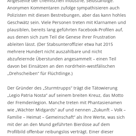
Angestellte der chemischen Industrie, Selbständige.
Anonymen Kommentaren zufolge sympathisieren auch
Polizisten mit diesen Bestrebungen, aber das kann hohles
Geschwätz sein. Viele Personen treten mit Klarnamen und
plausiblen, bereits lang geführten Facebook-Profilen auf,
aus denen sich zum Teil die Genese ihrer Frustration
ableiten lässt. (Der Stabsunteroffizier etwa hat 2015
mehrere Hundert nicht auszahlbare und nicht
abzufeiernde Überstunden angesammelt – einen Teil
davon bei Einsätzen an den nordrhein-westfälischen
„Drehscheiben“ für Flüchtlinge.)
Der Gründer des „Sturmtrupps“ trägt die Tätowierung
„Legio Patria Nosta“ auf seinem breiten Kreuz, das Motto
der Fremdenlegion. Manche treten mit Phantasienamen
wie „Wächter Midgards“ auf und nennen „Zukunft – Volk –
Familie – Heimat – Gemeinschaft“ als ihre Werte, was sich
mit der an den Mund geführten Bierdose auf dem
Profilbild offenbar reibungslos verträgt. Einer dieser