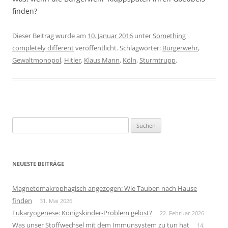
finden?
Dieser Beitrag wurde am
10. Januar 2016
unter
Something
completely different
veröffentlicht. Schlagwörter:
Bürgerwehr
,
Gewaltmonopol
,
Hitler
,
Klaus Mann
,
Köln
,
Sturmtrupp
.
Suchen
nach:
NEUESTE BEITRÄGE
Magnetomakrophagisch angezogen: Wie Tauben nach Hause
finden
31. Mai 2026
Eukaryogenese: Königskinder-Problem gelöst?
22. Februar 2026
Was unser Stoffwechsel mit dem Immunsystem zu tun hat
14.