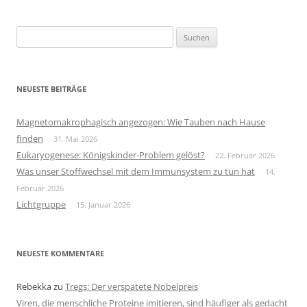
Suchen
nach:
NEUESTE BEITRÄGE
Magnetomakrophagisch angezogen: Wie Tauben nach Hause
finden
31. Mai 2026
Eukaryogenese: Königskinder-Problem gelöst?
22. Februar 2026
Was unser Stoffwechsel mit dem Immunsystem zu tun hat
14.
Februar 2026
Lichtgruppe
15. Januar 2026
NEUESTE KOMMENTARE
Rebekka
zu
Tregs: Der verspätete Nobelpreis
Viren, die menschliche Proteine imitieren, sind häufiger als gedacht