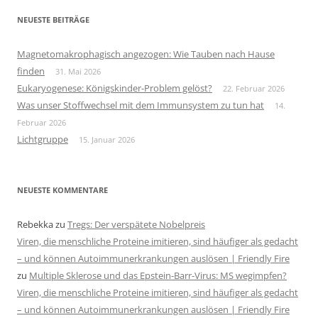
NEUESTE BEITRÄGE
Magnetomakrophagisch angezogen: Wie Tauben nach Hause
finden
31. Mai 2026
Eukaryogenese: Königskinder-Problem gelöst?
22. Februar 2026
Was unser Stoffwechsel mit dem Immunsystem zu tun hat
14.
Februar 2026
Lichtgruppe
15. Januar 2026
NEUESTE KOMMENTARE
Rebekka
zu
Tregs: Der verspätete Nobelpreis
Viren, die menschliche Proteine imitieren, sind häufiger als gedacht
– und können Autoimmunerkrankungen auslösen | Friendly Fire
zu
Multiple Sklerose und das Epstein-Barr-Virus: MS wegimpfen?
Viren, die menschliche Proteine imitieren, sind häufiger als gedacht
– und können Autoimmunerkrankungen auslösen | Friendly Fire