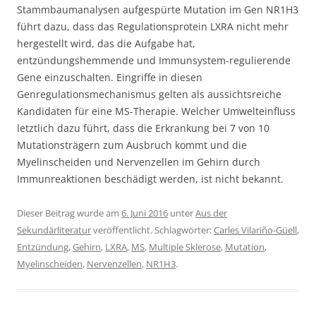
Stammbaumanalysen aufgespürte Mutation im Gen NR1H3
führt dazu, dass das Regulationsprotein LXRA nicht mehr
hergestellt wird, das die Aufgabe hat,
entzündungshemmende und Immunsystem-regulierende
Gene einzuschalten. Eingriffe in diesen
Genregulationsmechanismus gelten als aussichtsreiche
Kandidaten für eine MS-Therapie. Welcher Umwelteinfluss
letztlich dazu führt, dass die Erkrankung bei 7 von 10
Mutationsträgern zum Ausbruch kommt und die
Myelinscheiden und Nervenzellen im Gehirn durch
Immunreaktionen beschädigt werden, ist nicht bekannt.
Dieser Beitrag wurde am
6. Juni 2016
unter
Aus der
Sekundärliteratur
veröffentlicht. Schlagwörter:
Carles Vilariño-Güell
,
Entzündung
,
Gehirn
,
LXRA
,
MS
,
Multiple Sklerose
,
Mutation
,
Myelinscheiden
,
Nervenzellen
,
NR1H3
.