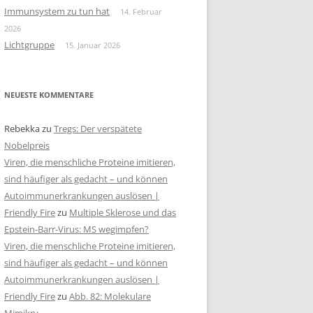
Immunsystem zu tun hat
14. Februar
2026
Lichtgruppe
15. Januar 2026
NEUESTE KOMMENTARE
Rebekka
zu
Tregs: Der verspätete
Nobelpreis
Viren, die menschliche Proteine imitieren,
sind häufiger als gedacht – und können
Autoimmunerkrankungen auslösen |
Friendly Fire
zu
Multiple Sklerose und das
Epstein-Barr-Virus: MS wegimpfen?
Viren, die menschliche Proteine imitieren,
sind häufiger als gedacht – und können
Autoimmunerkrankungen auslösen |
Friendly Fire
zu
Abb. 82: Molekulare