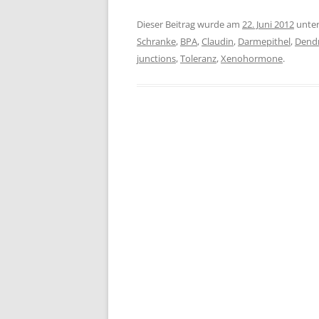
Dieser Beitrag wurde am
22. Juni 2012
unte
Schranke
,
BPA
,
Claudin
,
Darmepithel
,
Dendr
junctions
,
Toleranz
,
Xenohormone
.