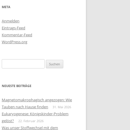
META
Anmelden
Eintrags-Feed
Kommentar-Feed
WordPress.org
Suchen
nach:
NEUESTE BEITRÄGE
Magnetomakrophagisch angezogen: Wie
Tauben nach Hause finden
31. Mai 2026
Eukaryogenese: Königskinder-Problem
gelöst?
22. Februar 2026
Was unser Stoffwechsel mit dem